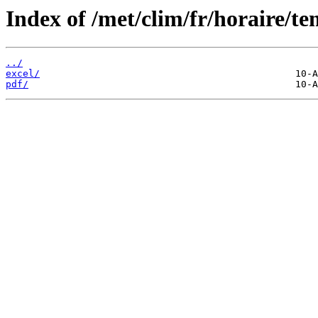
Index of /met/clim/fr/horaire/t
../
excel/
pdf/