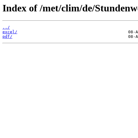
Index of /met/clim/de/Stunden
../
excel/
pdf/